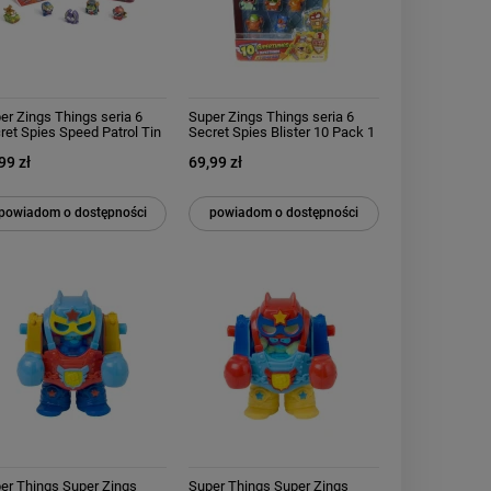
er Zings Things seria 6
Super Zings Things seria 6
ret Spies Speed Patrol Tin
Secret Spies Blister 10 Pack 1
zka MagicBox
złota MagicBox
99 zł
69,99 zł
powiadom o dostępności
powiadom o dostępności
er Things Super Zings
Super Things Super Zings