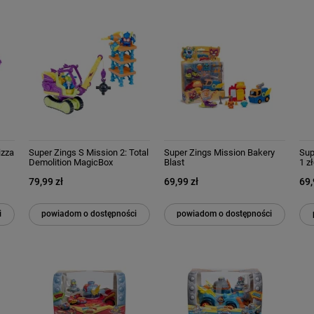
izza
Super Zings S Mission 2: Total
Super Zings Mission Bakery
Sup
Demolition MagicBox
Blast
1 z
79,99 zł
69,99 zł
69,
i
powiadom o dostępności
powiadom o dostępności