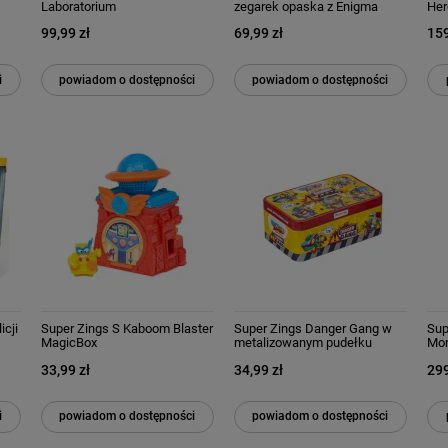
Laboratorium
zegarek opaska z Enigma
Her
seria 5 zestaw MagicBox
Mag
99,99 zł
69,99 zł
159
i
powiadom o dostępności
powiadom o dostępności
icji
Super Zings S Kaboom Blaster
Super Zings Danger Gang w
Sup
MagicBox
metalizowanym pudełku
Mon
33,99 zł
34,99 zł
299
i
powiadom o dostępności
powiadom o dostępności