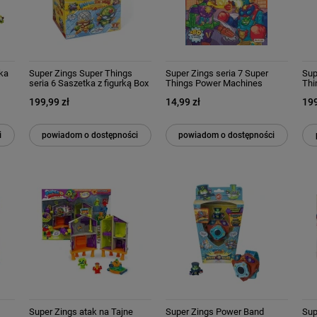
tka
Super Zings Super Things
Super Zings seria 7 Super
Sup
seria 6 Saszetka z figurką Box
Things Power Machines
Thi
50 sztuk
Starterpack Komiks 1 szt
Sas
199,99 zł
14,99 zł
199
PowerJet 2 szt Superthings
szt
i
powiadom o dostępności
powiadom o dostępności
Super Zings atak na Tajne
Super Zings Power Band
Sup