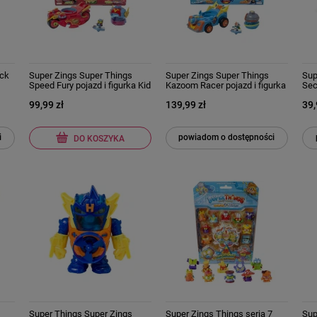
ack
Super Zings Super Things
Super Zings Super Things
Sup
Speed Fury pojazd i figurka Kid
Kazoom Racer pojazd i figurka
Sec
Fury
Kid Kazoom
Pus
99,99 zł
139,99 zł
39,
i
powiadom o dostępności
DO KOSZYKA
Super Things Super Zings
Super Zings Things seria 7
Sup