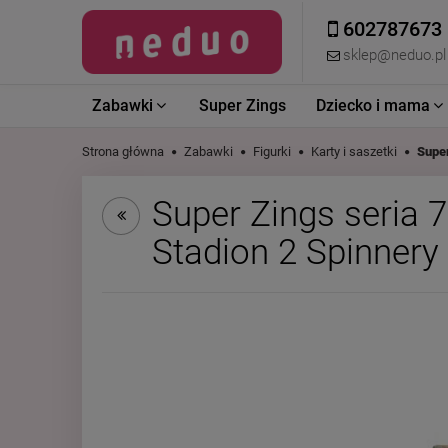
602787673
sklep@neduo.pl
Zabawki
Super Zings
Dziecko i mama
Strona główna
Zabawki
Figurki
Karty i saszetki
Super
Super Zings seria 
Stadion 2 Spinnery