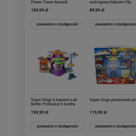
Power Tower Assault
wyścigowy Kaboom City
MagicBox
104,99 zł
89,99 zł
powiadom o dostępności
powiadom o dostępnośc
Super Zings S Kazoom Lab
Super Zings posterunek pol
Battle: Professor K kontra
Enigma MagicBox
199,99 zł
119,99 zł
powiadom o dostępności
powiadom o dostępnośc