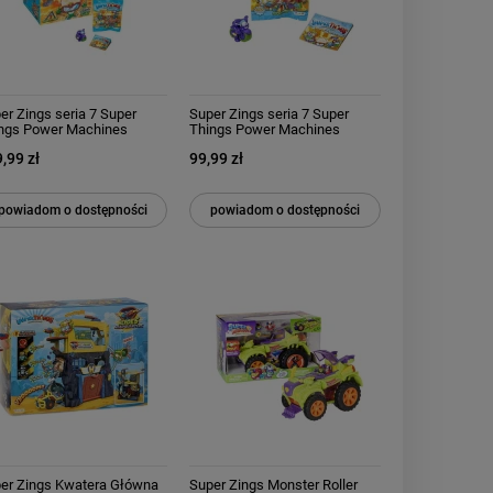
er Zings seria 7 Super
Super Zings seria 7 Super
ngs Power Machines
Things Power Machines
zetka z figurką Box 50
Saszetka z figurką 25 sztuk
,99 zł
99,99 zł
uk
powiadom o dostępności
powiadom o dostępności
er Zings Kwatera Główna
Super Zings Monster Roller