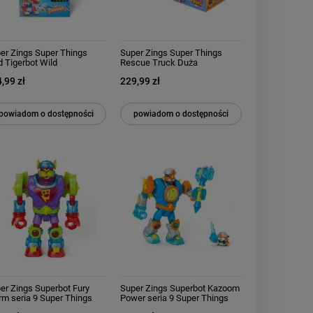
er Zings Super Things
Super Zings Super Things
d Tigerbot Wild
Rescue Truck Duża
nsformer Robot Zestaw
Ciężarówka Pojazd seria 10
,99 zł
229,99 zł
rys Duży Robot
Rescue Force
nsformer
powiadom o dostępności
powiadom o dostępności
er Zings Superbot Fury
Super Zings Superbot Kazoom
rm seria 9 Super Things
Power seria 9 Super Things
rdians of Kazoom
Guardians of Kazoom