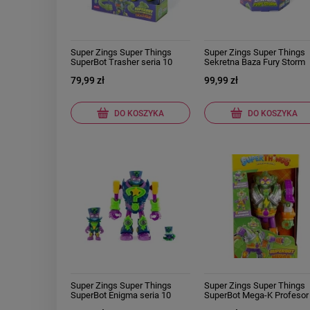
Super Zings Super Things
Super Zings Super Things
SuperBot Trasher seria 10
Sekretna Baza Fury Storm
Rescue Force
Secret Base
79,99 zł
99,99 zł
DO KOSZYKA
DO KOSZYKA
Super Zings Super Things
Super Zings Super Things
SuperBot Enigma seria 10
SuperBot Mega-K Profesor
Rescue Force
seria 10 Rescue Force