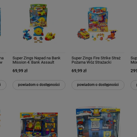
na
Super Zings Napad na Bank
Super Zings Fire Strike Straż
Sup
aw
Mission 4: Bank Assault
Pożarna Wóz Strażacki
Mon
69,99 zł
69,99 zł
299
i
powiadom o dostępności
powiadom o dostępności