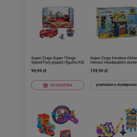
Super Zings Super Things
Super Zings Kwatera Głów
Speed Fury pojazd i figurka Kid
Heroes Headquaters zest
Fury
MagicBox
99,99 zł
159,99 zł
powiadom o dostępnośc
DO KOSZYKA