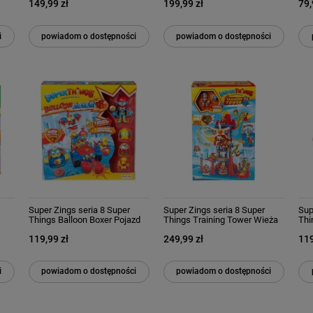
149,99 zł
199,99 zł
79,
i
powiadom o dostępności
powiadom o dostępności
Super Zings seria 8 Super
Super Zings seria 8 Super
Sup
Things Balloon Boxer Pojazd
Things Training Tower Wieża
Thi
Blaster Jet figurki
Treningowa
Bit
119,99 zł
249,99 zł
119
Bat
i
powiadom o dostępności
powiadom o dostępności