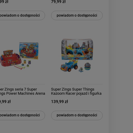
99 zł
79,99 zł
powiadom o dostępności
powiadom o dostępności
er Zings seria 7 Super
Super Zings Super Things
ngs Power Machines Arena
Kazoom Racer pojazd i figurka
ewna Stadion 2 Spinnery
Kid Kazoom
,99 zł
139,99 zł
tle Arena
powiadom o dostępności
powiadom o dostępności