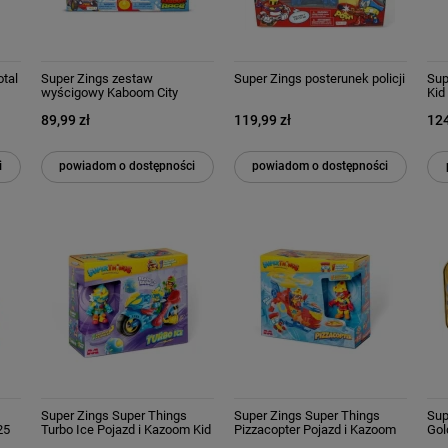
otal
Super Zings zestaw
Super Zings posterunek policji
Sup
wyścigowy Kaboom City
Kid
Res
89,99 zł
119,99 zł
124
i
powiadom o dostępności
powiadom o dostępności
Super Zings Super Things
Super Zings Super Things
Sup
25
Turbo Ice Pojazd i Kazoom Kid
Pizzacopter Pojazd i Kazoom
Gol
x
Kid
pus