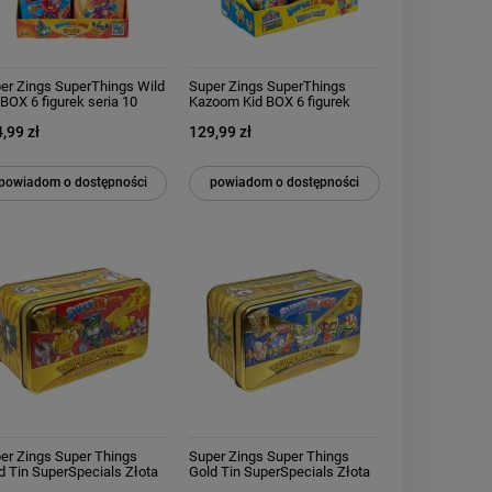
er Zings SuperThings Wild
Super Zings SuperThings
 BOX 6 figurek seria 10
Kazoom Kid BOX 6 figurek
cue Force
seria 10 Rescue Force
,99 zł
129,99 zł
powiadom o dostępności
powiadom o dostępności
er Zings Super Things
Super Zings Super Things
d Tin SuperSpecials Złota
Gold Tin SuperSpecials Złota
zka Seria I
puszka Seria II