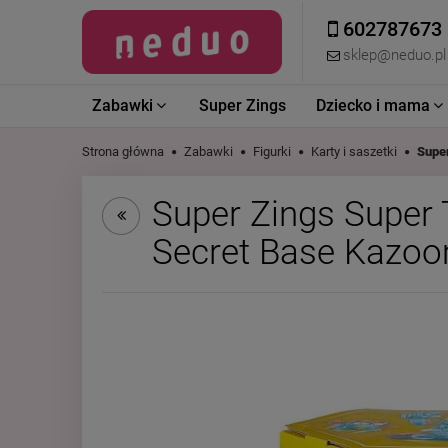
602787673
sklep@neduo.pl
Zabawki
Super Zings
Dziecko i mama
Strona główna
Zabawki
Figurki
Karty i saszetki
Supe
Super Zings Super
Secret Base Kazo