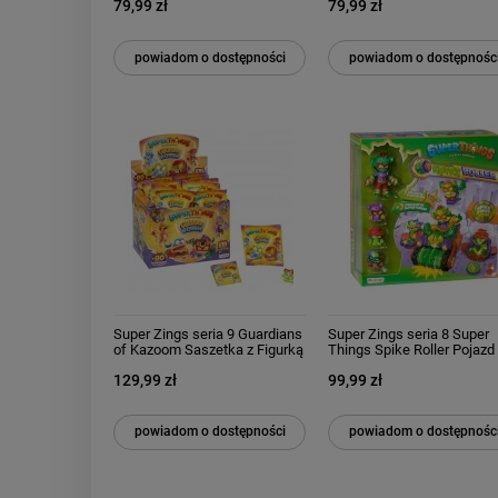
79,99 zł
79,99 zł
powiadom o dostępności
powiadom o dostępnośc
Super Zings seria 9 Guardians
Super Zings seria 8 Super
of Kazoom Saszetka z Figurką
Things Spike Roller Pojazd
25 sztuk Całe Opakowanie
Blaster Jet figurki
129,99 zł
99,99 zł
Box
powiadom o dostępności
powiadom o dostępnośc