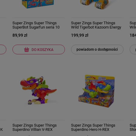
Super Zings Super Things
Super Zings Super Things
Sup
SuperBot Sugarfun seria 10
Wild Tigerbot Kazoom Energy
Wil
Rescue Force
Niebieski Zestaw Duży Robot
Tra
89,99 zł
199,99 zł
184
Transformer
Tyg
Tra
powiadom o dostępności
DO KOSZYKA
Super Zings Super Things
Super Zings Super Things
Sup
 K
Superdino Villian V-REX
Superdino Hero H-REX
Sto
Dinozaur z dźwiękiem
Dinozaur z dźwiękiem
Gua