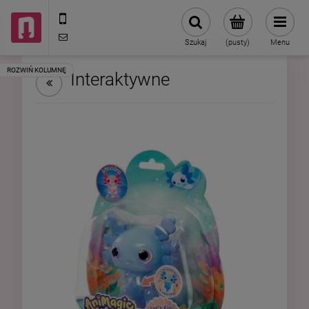
602787673
sklep@neduo.pl
Szukaj
(pusty)
Menu
Interaktywne