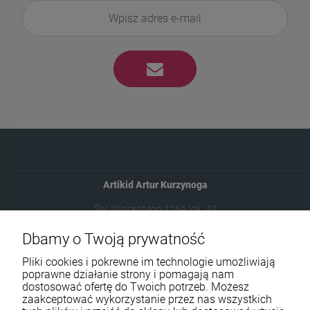
Artikid Artur Kurzynoga
Św. Wincentego 126A lok. 42
03-291 Warszawa
Dbamy o Twoją prywatność
Pliki cookies i pokrewne im technologie umożliwiają
602787673
poprawne działanie strony i pomagają nam
sklep@neduo.pl
dostosować ofertę do Twoich potrzeb. Możesz
zaakceptować wykorzystanie przez nas wszystkich