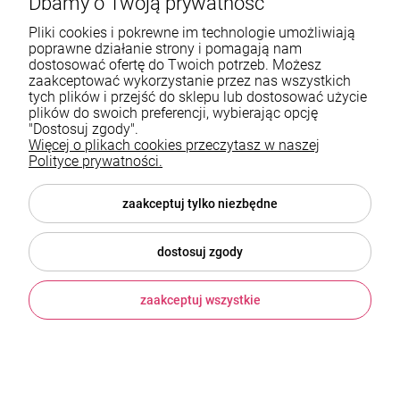
Dbamy o Twoją prywatność
Pliki cookies i pokrewne im technologie umożliwiają
602787673
poprawne działanie strony i pomagają nam
sklep@neduo.pl
dostosować ofertę do Twoich potrzeb. Możesz
zaakceptować wykorzystanie przez nas wszystkich
tych plików i przejść do sklepu lub dostosować użycie
Pomoc
plików do swoich preferencji, wybierając opcję
"Dostosuj zgody".
Więcej o plikach cookies przeczytasz w naszej
Moje konto
Polityce prywatności.
Płatności i dostawa
zaakceptuj tylko niezbędne
Informacje
dostosuj zgody
O nas
zaakceptuj wszystkie
© 2026 neduo.pl . Wszelkie prawa zastrzeżone.
Szablon ShopGadget.pl
Sklep internetowy Shoper.pl