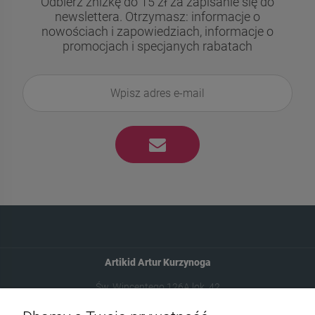
​​​​​​​Odbierz zniżkę do 15 zł za zapisanie się do
newslettera. Otrzymasz: informacje o
nowościach i zapowiedziach, informacje o
promocjach i specjanych rabatach
Artikid Artur Kurzynoga
Św. Wincentego 126A lok. 42
03-291 Warszawa