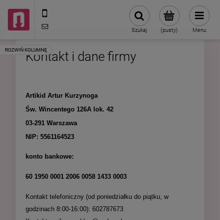
602787673
sklep@neduo.pl
Szukaj
(pusty)
Menu
Kontakt i dane firmy
Artikid Artur Kurzynoga
Św. Wincentego 126A lok. 42
03-291 Warszawa
NIP: 5561164523
konto bankowe:
60 1950 0001 2006 0058 1433 0003
Kontakt telefoniczny (od poniedziałku do piątku, w
godzinach 8:00-16:00): 602787673