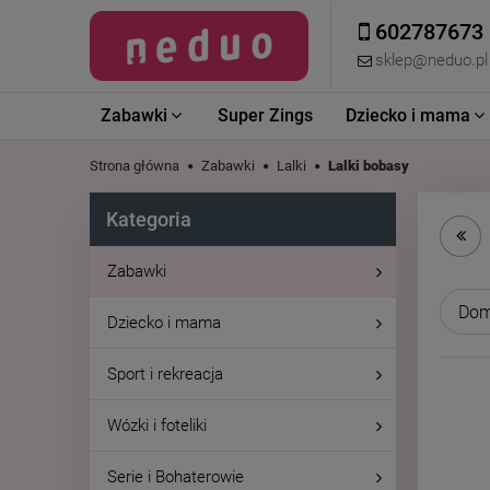
602787673
sklep@neduo.pl
Zabawki
Super Zings
Dziecko i mama
Strona główna
Zabawki
Lalki
Lalki bobasy
Kategoria
Zabawki
Dziecko i mama
Sport i rekreacja
Wózki i foteliki
Serie i Bohaterowie