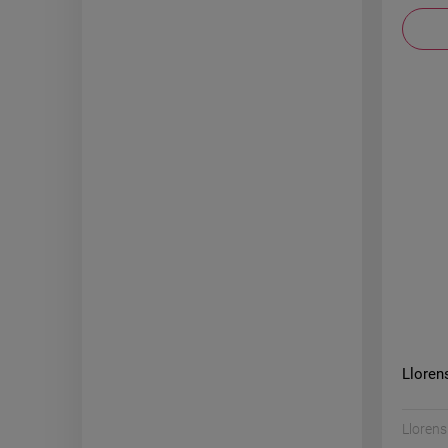
Lloren
Llorens