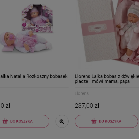
Lalka Natalia Rozkoszny bobasek
Llorens Lalka bobas z dźwięki
płacze i mówi mama, papa
Llorens
0 zł
237,00 zł
DO KOSZYKA
DO KOSZYKA