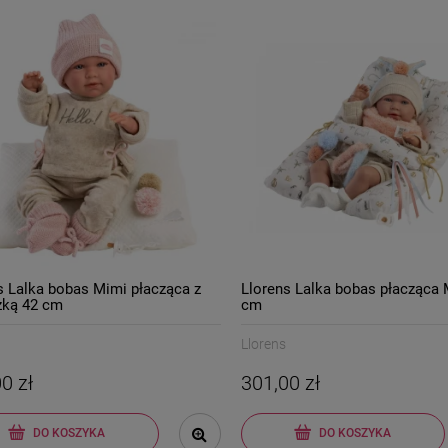
s Lalka bobas Mimi płacząca z
Llorens Lalka bobas płacząca 
zką 42 cm
cm
Llorens
0 zł
301,00 zł
DO KOSZYKA
DO KOSZYKA