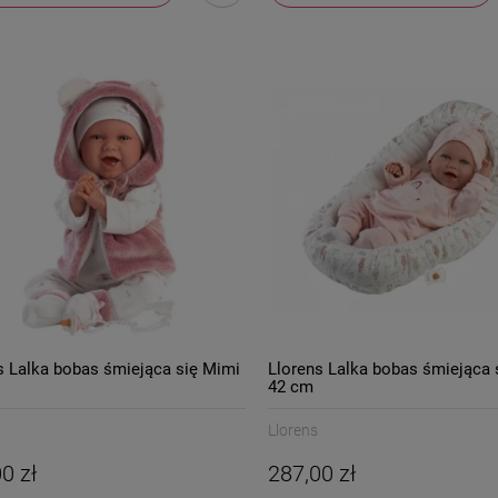
s Lalka bobas śmiejąca się Mimi
Llorens Lalka bobas śmiejąca 
42 cm
Llorens
0 zł
287,00 zł