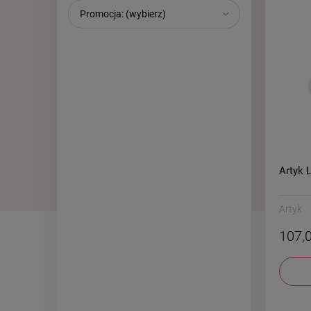
Promocja: (wybierz)
Artyk 
Artyk
107,0