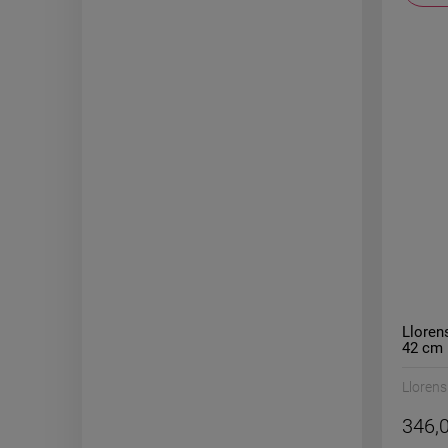
Lloren
42 cm
Llorens
346,0