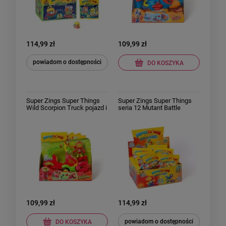
114,99 zł
109,99 zł
powiadom o dostępności
DO KOSZYKA
Super Zings Super Things
Super Zings Super Things
Wild Scorpion Truck pojazd i
seria 12 Mutant Battle
figurki
Saszetka z Figurką 25 sztuk
Całe Opakowanie Box
109,99 zł
114,99 zł
powiadom o dostępności
DO KOSZYKA