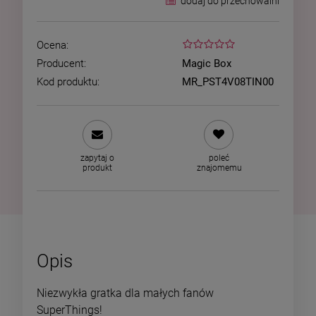
dodaj do przechowalni
Ocena:
Producent:
Magic Box
Kod produktu:
MR_PST4V08TIN00
zapytaj o
poleć
produkt
znajomemu
Opis
Niezwykła gratka dla małych fanów
SuperThings!