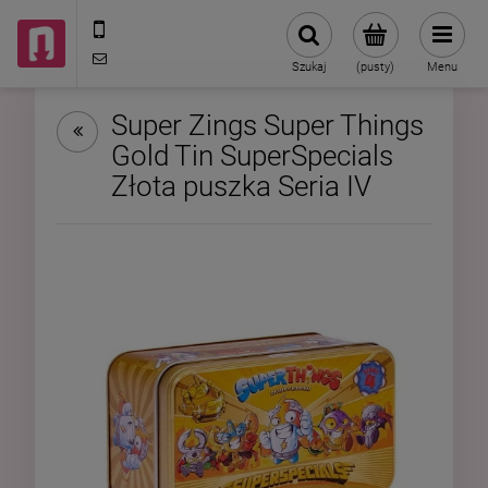
602787673
sklep@neduo.pl
Szukaj
(pusty)
Menu
Super Zings Super Things
Gold Tin SuperSpecials
Złota puszka Seria IV