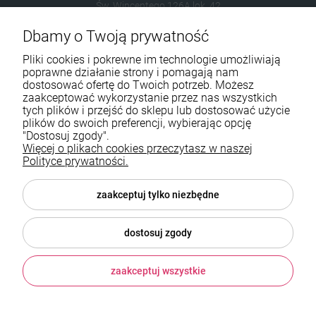
Św. Wincentego 126A lok. 42
03-291 Warszawa
Dbamy o Twoją prywatność
Pliki cookies i pokrewne im technologie umożliwiają
602787673
poprawne działanie strony i pomagają nam
sklep@neduo.pl
dostosować ofertę do Twoich potrzeb. Możesz
zaakceptować wykorzystanie przez nas wszystkich
tych plików i przejść do sklepu lub dostosować użycie
plików do swoich preferencji, wybierając opcję
Pomoc
"Dostosuj zgody".
Więcej o plikach cookies przeczytasz w naszej
Moje konto
Polityce prywatności.
Płatności i dostawa
zaakceptuj tylko niezbędne
Informacje
dostosuj zgody
O nas
zaakceptuj wszystkie