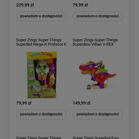
229,99 zł
79,99 zł
powiadom o dostępności
powiadom o dostępności
Super Zings Super Things
Super Zings Super Things
SuperBot Mega-K Profesor K
Superdino Villian V-REX
seria 10 Rescue Force
Dinozaur z dźwiękiem
79,99 zł
149,99 zł
powiadom o dostępności
powiadom o dostępności
Super Zings Super Things
Super Zings Superbot Fury