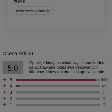
79,99 zł
powiadom o dostępności
Ocena sklepu
Opinie, z których została wyliczona średnia,
5.0
są wystawione przez zweryfikowanych
klientów, którzy dokonali zakupu w sklepie.
5
(556)
4
(26)
3
(0)
2
(0)
1
(0)