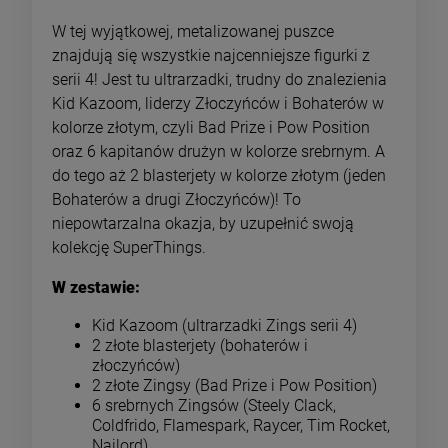
W tej wyjątkowej, metalizowanej puszce
znajdują się wszystkie najcenniejsze figurki z
serii 4! Jest tu ultrarzadki, trudny do znalezienia
Kid Kazoom, liderzy Złoczyńców i Bohaterów w
kolorze złotym, czyli Bad Prize i Pow Position
oraz 6 kapitanów drużyn w kolorze srebrnym. A
do tego aż 2 blasterjety w kolorze złotym (jeden
Bohaterów a drugi Złoczyńców)! To
niepowtarzalna okazja, by uzupełnić swoją
kolekcję SuperThings.
W zestawie:
Kid Kazoom (ultrarzadki Zings serii 4)
2 złote blasterjety (bohaterów i
złoczyńców)
2 złote Zingsy (Bad Prize i Pow Position)
6 srebrnych Zingsów (Steely Clack,
Coldfrido, Flamespark, Raycer, Tim Rocket,
Nailord)