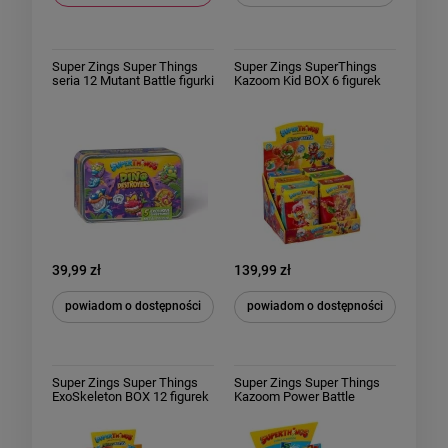
Super Zings Super Things
Super Zings SuperThings
seria 12 Mutant Battle figurki
Kazoom Kid BOX 6 figurek
Dino Destroyers Puszka Tin
seria 12 Mutant Battle
39,99 zł
139,99 zł
powiadom o dostępności
powiadom o dostępności
Super Zings Super Things
Super Zings Super Things
ExoSkeleton BOX 12 figurek
Kazoom Power Battle
seria 12 Mutant Battle
Saszetka z Figurką 25 sztuk
Całe Opakowanie Box