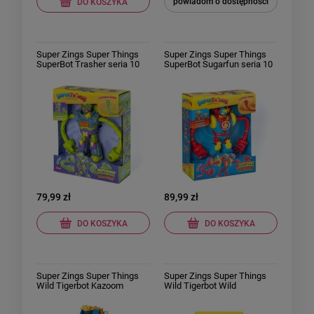
powiadom o dostępności
DO KOSZYKA
Super Zings Super Things
Super Zings Super Things
SuperBot Trasher seria 10
SuperBot Sugarfun seria 10
Rescue Force
Rescue Force
79,99 zł
89,99 zł
DO KOSZYKA
DO KOSZYKA
Super Zings Super Things
Super Zings Super Things
Wild Tigerbot Kazoom
Wild Tigerbot Wild
Energy Niebieski Zestaw
Transformer Robot Zestaw
Duży Robot Transformer
Tygrys Duży Robot