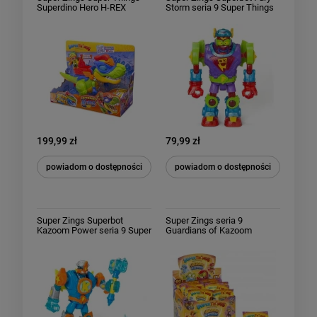
Superdino Hero H-REX
Storm seria 9 Super Things
Dinozaur z dźwiękiem
Guardians of Kazoom
199,99 zł
79,99 zł
powiadom o dostępności
powiadom o dostępności
Super Zings Superbot
Super Zings seria 9
Kazoom Power seria 9 Super
Guardians of Kazoom
Things Guardians of
Saszetka z Figurką 25 sztuk
Kazoom
Całe Opakowanie Box