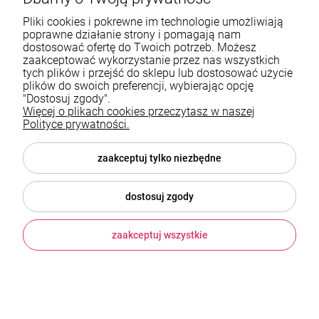
Pliki cookies i pokrewne im technologie umożliwiają
poprawne działanie strony i pomagają nam
Moji Pops Party Pearl Surprise Perłowa
dostosować ofertę do Twoich potrzeb. Możesz
Niespodzianka zestaw 8 figurek
zaakceptować wykorzystanie przez nas wszystkich
tych plików i przejść do sklepu lub dostosować użycie
Magic Box
plików do swoich preferencji, wybierając opcję
59,99 zł
"Dostosuj zgody".
Więcej o plikach cookies przeczytasz w naszej
Polityce prywatności.
powiadom o dostępności
zaakceptuj tylko niezbędne
dostosuj zgody
zaakceptuj wszystkie