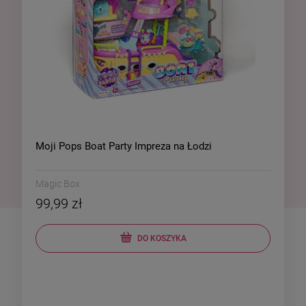
Moji Pops Boat Party Impreza na Łodzi
Magic Box
99,99 zł
DO KOSZYKA