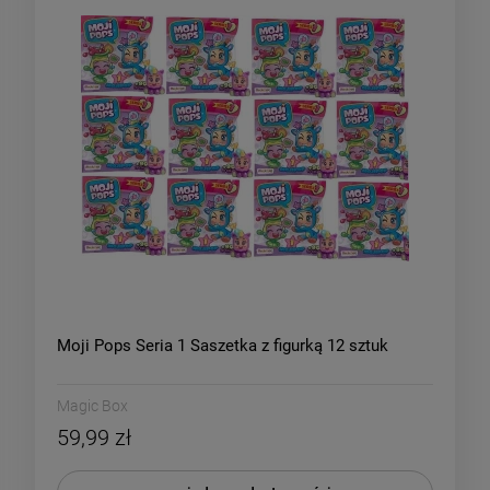
Moji Pops Seria 1 Saszetka z figurką 12 sztuk
Magic Box
59,99 zł