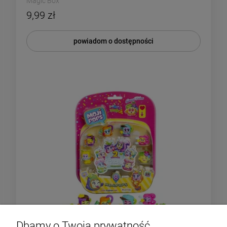
Magic Box
9,99 zł
powiadom o dostępności
Dbamy o Twoją prywatność