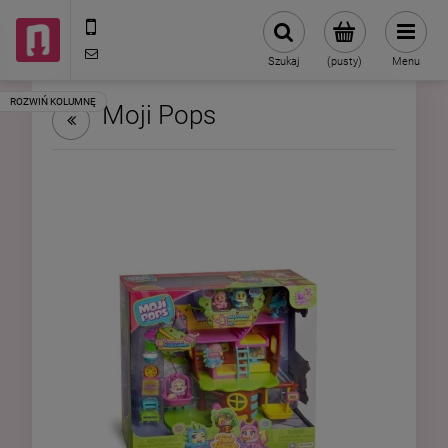
602787673
sklep@neduo.pl
Szukaj
(pusty)
Menu
Moji Pops