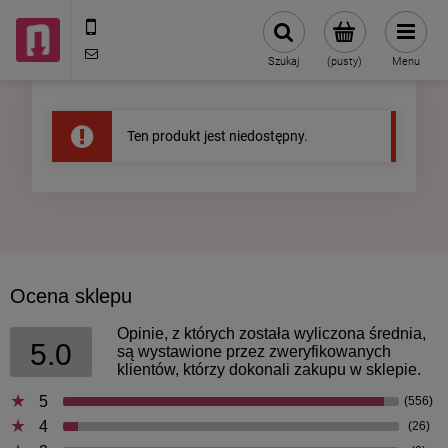
602787673
sklep@neduo.pl
Szukaj
(pusty)
Menu
Ten produkt jest niedostępny.
Ocena sklepu
Opinie, z których została wyliczona średnia,
5.0
są wystawione przez zweryfikowanych
klientów, którzy dokonali zakupu w sklepie.
5
(556)
4
(26)