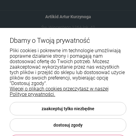
Artikid Artur Kurzynoga
Św. Wincentego 126A lok. 42
03-291 Warszawa
Dbamy o Twoją prywatność
Pliki cookies i pokrewne im technologie umożliwiają
602787673
poprawne działanie strony i pomagają nam
sklep@neduo.pl
dostosować ofertę do Twoich potrzeb. Możesz
zaakceptować wykorzystanie przez nas wszystkich
tych plików i przejść do sklepu lub dostosować użycie
plików do swoich preferencji, wybierając opcję
Pomoc
"Dostosuj zgody".
Więcej o plikach cookies przeczytasz w naszej
Moje konto
Polityce prywatności.
Płatności i dostawa
zaakceptuj tylko niezbędne
Informacje
dostosuj zgody
O nas