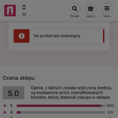
602787673
sklep@neduo.pl
Szukaj
(pusty)
Menu
Ten produkt jest niedostępny.
Ocena sklepu
Opinie, z których została wyliczona średnia,
5.0
są wystawione przez zweryfikowanych
klientów, którzy dokonali zakupu w sklepie.
5
(556)
4
(26)