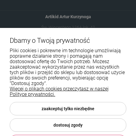
Artikid Artur Kurzynoga
Św. Wincentego 126A lok. 42
03-291 Warszawa
Dbamy o Twoją prywatność
Pliki cookies i pokrewne im technologie umożliwiają
602787673
poprawne działanie strony i pomagają nam
sklep@neduo.pl
dostosować ofertę do Twoich potrzeb. Możesz
zaakceptować wykorzystanie przez nas wszystkich
tych plików i przejść do sklepu lub dostosować użycie
plików do swoich preferencji, wybierając opcję
Pomoc
"Dostosuj zgody".
Więcej o plikach cookies przeczytasz w naszej
Moje konto
Polityce prywatności.
Płatności i dostawa
zaakceptuj tylko niezbędne
Informacje
dostosuj zgody
O nas